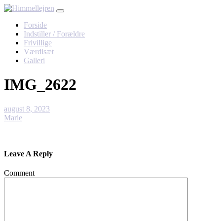
Skip
to
Forside
content
Indstiller / Forældre
Frivillige
Værdisæt
Galleri
IMG_2622
august 8, 2023
Marie
Leave A Reply
Comment