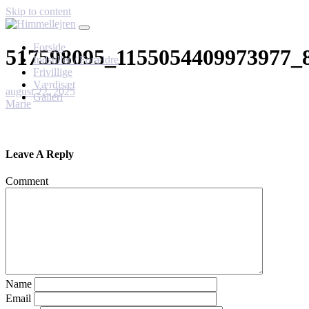
Skip to content
Forside
517598095_1155054409973977_
Indstiller / Forældre
Frivillige
Værdisæt
august 22, 2025
Galleri
Marie
Leave A Reply
Comment
Name
Email