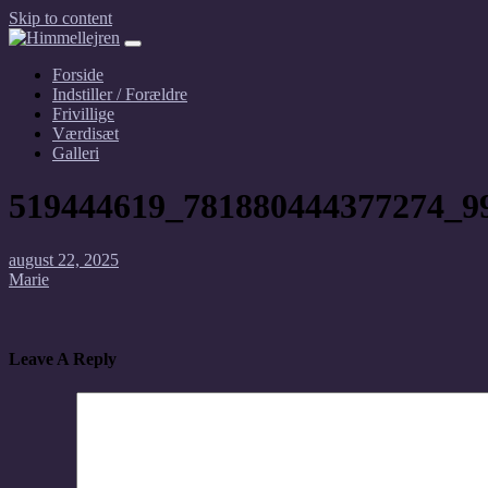
Skip to content
Forside
Indstiller / Forældre
Frivillige
Værdisæt
Galleri
519444619_781880444377274_9
august 22, 2025
Marie
Leave A Reply