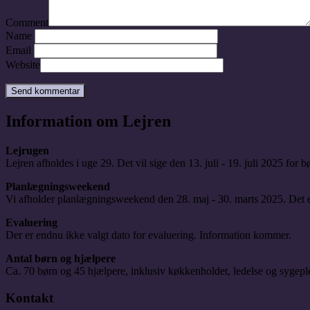
Comment
Name
Email
Website
Information om Lejren
Lejrugen
Lejren afholdes i uge 29. Det vil sige den 13. juli - 19. juli 2025 for 
Planlægningsweekend
Vi afholder planlægningsweekend den 28. maj - 30. marts 2025. Det e
Evaluering
Der er endnu ikke valgt dato for evaluering. Information kommer.
Antal børn og hjælpere
Ca. 70 børn og 45 hjælpere, inklusiv køkkenholdet, ledelse og sygepl
Kontakt