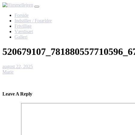
Skip
to
Forside
content
Indstiller / Forældre
Frivillige
Værdisæt
Galleri
520679107_781880557710596_6
august 22, 2025
Marie
Leave A Reply