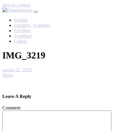
Skip to content
Forside
Indstiller / Forældre
Frivillige
Værdisæt
Galleri
IMG_3219
august 22, 2025
Marie
Leave A Reply
Comment