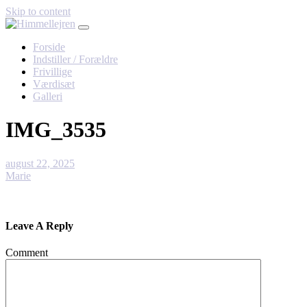
Skip to content
Forside
Indstiller / Forældre
Frivillige
Værdisæt
Galleri
IMG_3535
august 22, 2025
Marie
Leave A Reply
Comment