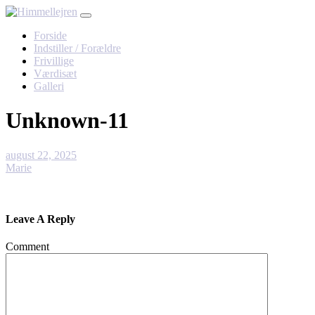
Skip
to
Forside
content
Indstiller / Forældre
Frivillige
Værdisæt
Galleri
Unknown-11
august 22, 2025
Marie
Leave A Reply
Comment