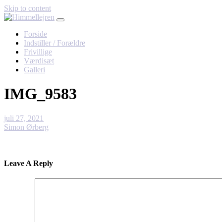
Skip to content
Forside
Indstiller / Forældre
Frivillige
Værdisæt
Galleri
IMG_9583
juli 27, 2021
Simon Ørberg
Leave A Reply