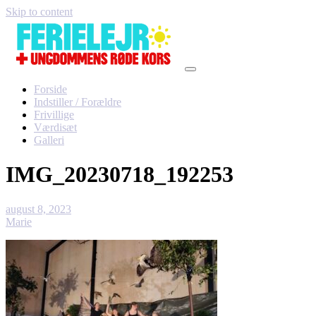
Skip to content
Forside
Indstiller / Forældre
Frivillige
Værdisæt
Galleri
IMG_20230718_192253
august 8, 2023
Marie