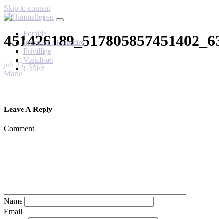
Skip to content
Forside
451426189_517805857451402_6
Indstiller / Forældre
Frivillige
Værdisæt
juli 23, 2024
Galleri
Marie
Leave A Reply
Comment
Name
Email