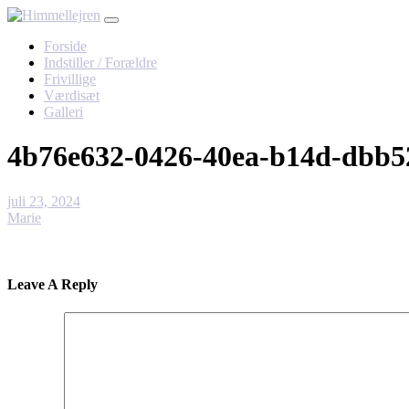
Skip
to
Forside
content
Indstiller / Forældre
Frivillige
Værdisæt
Galleri
4b76e632-0426-40ea-b14d-dbb5
juli 23, 2024
Marie
Leave A Reply