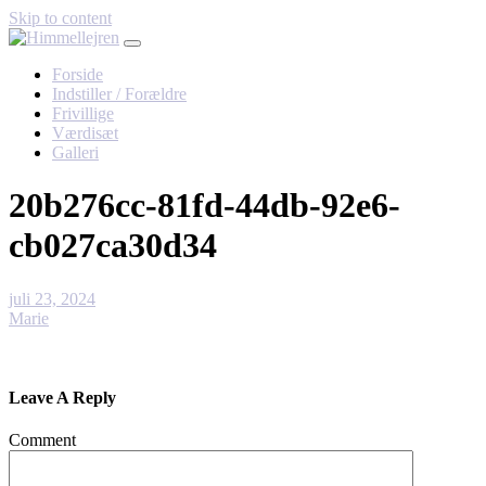
Skip to content
Forside
Indstiller / Forældre
Frivillige
Værdisæt
Galleri
20b276cc-81fd-44db-92e6-
cb027ca30d34
juli 23, 2024
Marie
Leave A Reply
Comment