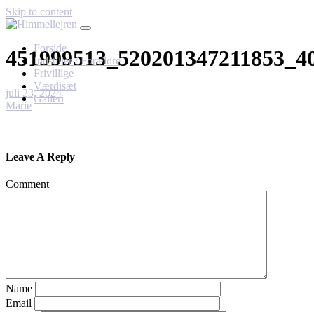
Skip to content
Forside
451999513_520201347211853_4
Indstiller / Forældre
Frivillige
Værdisæt
juli 23, 2024
Galleri
Marie
Leave A Reply
Comment
Name
Email