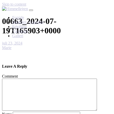
Skip to content
Forside
00663_2024-07-
Indstiller / Forældre
Frivillige
19T165903+0000
Værdisæt
Galleri
juli 23, 2024
Marie
Leave A Reply
Comment