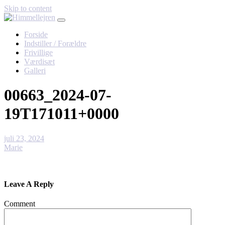
Skip to content
Forside
Indstiller / Forældre
Frivillige
Værdisæt
Galleri
00663_2024-07-
19T171011+0000
juli 23, 2024
Marie
Leave A Reply
Comment