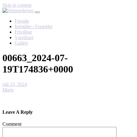
Skip to content
Forside
Indstiller / Forældre
Frivillige
Værdisæt
Galleri
00663_2024-07-
19T174836+0000
juli 23, 2024
Marie
Leave A Reply
Comment