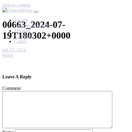
Skip to content
Forside
00663_2024-07-
Indstiller / Forældre
Frivillige
19T180302+0000
Værdisæt
Galleri
juli 23, 2024
Marie
Leave A Reply
Comment