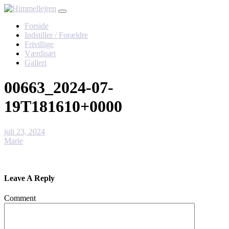
Skip
to
Forside
content
Indstiller / Forældre
Frivillige
Værdisæt
Galleri
00663_2024-07-
19T181610+0000
juli 23, 2024
Marie
Leave A Reply
Comment