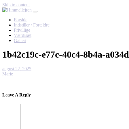
Skip to content
Forside
Indstiller / Forældre
Frivillige
Værdisæt
Galleri
1b42c19c-e77c-40c4-8b4a-a034
august 22, 2025
Marie
Leave A Reply