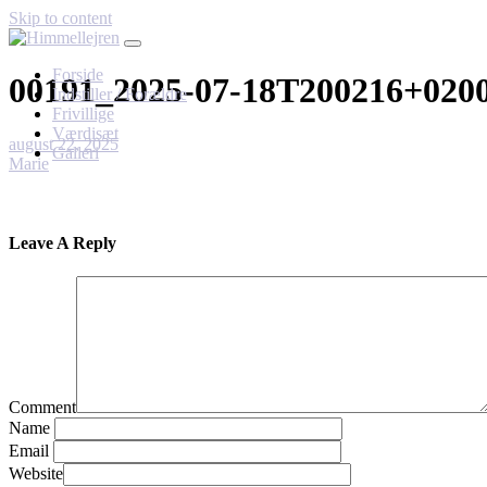
Skip to content
Forside
00191_2025-07-18T200216+020
Indstiller / Forældre
Frivillige
Værdisæt
august 22, 2025
Galleri
Marie
Leave A Reply
Comment
Name
Email
Website