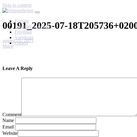
Skip to content
Forside
00191_2025-07-18T205736+020
Indstiller / Forældre
Frivillige
Værdisæt
august 22, 2025
Galleri
Marie
Leave A Reply
Comment
Name
Email
Website