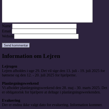
Name
Email
Website
Information om Lejren
Lejrugen
Lejren afholdes i uge 29. Det vil sige den 13. juli - 19. juli 2025 for
børnene og den 12. - 20. juli 2025 for hjælperne.
Planlægningsweekend
Vi afholder planlægningsweekend den 28. maj - 30. marts 2025. Det
er obligatorisk for hjælpere at deltage i planlægningsweekenden.
Evaluering
Der er endnu ikke valgt dato for evaluering. Information kommer.