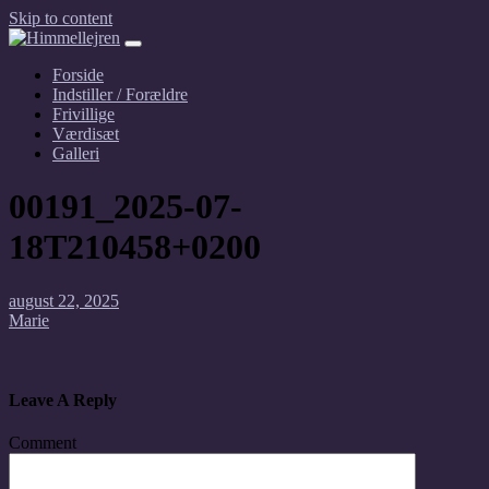
Skip to content
Forside
Indstiller / Forældre
Frivillige
Værdisæt
Galleri
00191_2025-07-
18T210458+0200
august 22, 2025
Marie
Leave A Reply
Comment