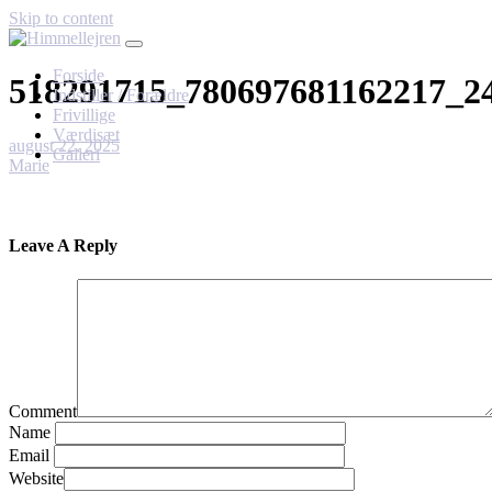
Skip to content
Forside
518291715_780697681162217_2
Indstiller / Forældre
Frivillige
Værdisæt
august 22, 2025
Galleri
Marie
Leave A Reply
Comment
Name
Email
Website