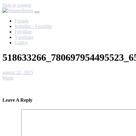
Skip to content
Forside
Indstiller / Forældre
Frivillige
Værdisæt
Galleri
518633266_780697954495523_6
august 22, 2025
Marie
Leave A Reply