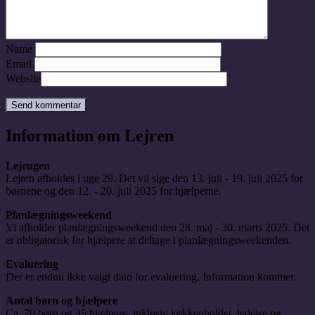
Name
Email
Website
Information om Lejren
Lejrugen
Lejren afholdes i uge 29. Det vil sige den 13. juli - 19. juli 2025 for
børnene og den 12. - 20. juli 2025 for hjælperne.
Planlægningsweekend
Vi afholder planlægningsweekend den 28. maj - 30. marts 2025. Det
er obligatorisk for hjælpere at deltage i planlægningsweekenden.
Evaluering
Der er endnu ikke valgt dato for evaluering. Information kommer.
Antal børn og hjælpere
Ca. 70 børn og 45 hjælpere, inklusiv køkkenholdet, ledelse og