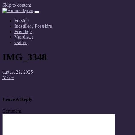
Skip to content
Forside
Indstiller / Forældre
Frivillige
Værdisæt
Galleri
IMG_3348
august 22, 2025
Marie
Leave A Reply
Comment