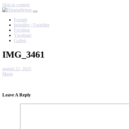
Skip to content
Forside
Indstiller / Forældre
Frivillige
Værdisæt
Galleri
IMG_3461
august 22, 2025
Marie
Leave A Reply