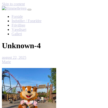
Skip to content
Forside
Indstiller / Forældre
Frivillige
Værdisæt
Galleri
Unknown-4
august 22, 2025
Marie