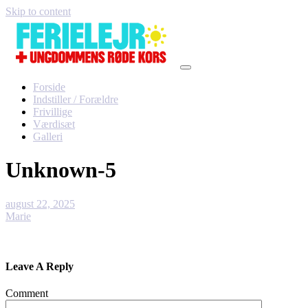
Skip to content
Forside
Indstiller / Forældre
Frivillige
Værdisæt
Galleri
Unknown-5
august 22, 2025
Marie
Leave A Reply
Comment