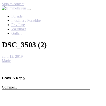
Skip to content
Forside
Indstiller / Forældre
Frivillige
Værdisæt
Galleri
DSC_3503 (2)
april 12, 2019
Marie
Leave A Reply
Comment