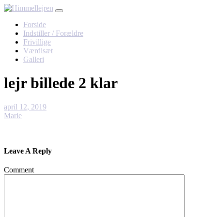
Skip
to
Forside
content
Indstiller / Forældre
Frivillige
Værdisæt
Galleri
lejr billede 2 klar
april 12, 2019
Marie
Leave A Reply
Comment