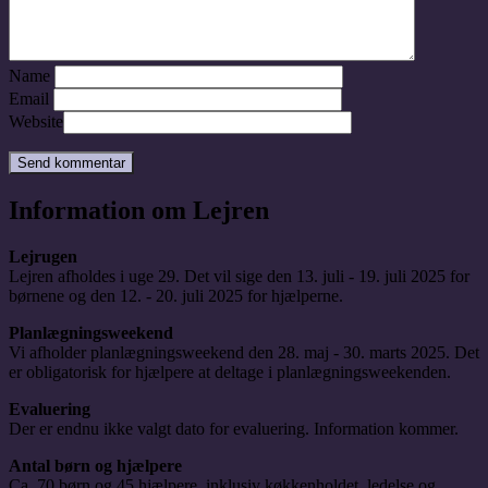
Name
Email
Website
Information om Lejren
Lejrugen
Lejren afholdes i uge 29. Det vil sige den 13. juli - 19. juli 2025 for
børnene og den 12. - 20. juli 2025 for hjælperne.
Planlægningsweekend
Vi afholder planlægningsweekend den 28. maj - 30. marts 2025. Det
er obligatorisk for hjælpere at deltage i planlægningsweekenden.
Evaluering
Der er endnu ikke valgt dato for evaluering. Information kommer.
Antal børn og hjælpere
Ca. 70 børn og 45 hjælpere, inklusiv køkkenholdet, ledelse og