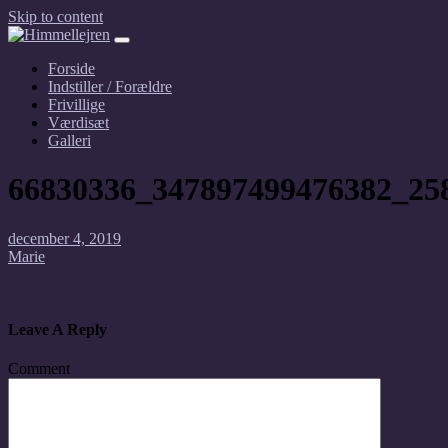
Skip to content
Forside
Indstiller / Forældre
Frivillige
Værdisæt
Galleri
66830336_347897499476382_25
december 4, 2019
Marie
Leave A Reply
Comment